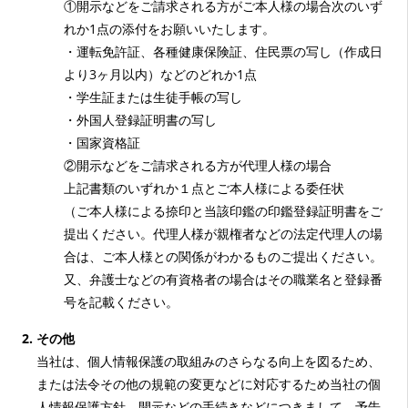
①開示などをご請求される方がご本人様の場合次のいず
れか1点の添付をお願いいたします。
・運転免許証、各種健康保険証、住民票の写し（作成日
より3ヶ月以内）などのどれか1点
・学生証または生徒手帳の写し
・外国人登録証明書の写し
・国家資格証
②開示などをご請求される方が代理人様の場合
上記書類のいずれか１点とご本人様による委任状
（ご本人様による捺印と当該印鑑の印鑑登録証明書をご
提出ください。代理人様が親権者などの法定代理人の場
合は、ご本人様との関係がわかるものご提出ください。
又、弁護士などの有資格者の場合はその職業名と登録番
号を記載ください。
その他
当社は、個人情報保護の取組みのさらなる向上を図るため、
または法令その他の規範の変更などに対応するため当社の個
人情報保護方針、開示などの手続きなどにつきまして、予告