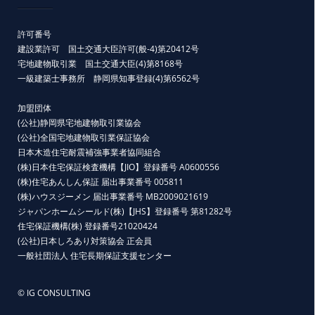
許可番号
建設業許可 国土交通大臣許可(般-4)第20412号
宅地建物取引業 国土交通大臣(4)第8168号
一級建築士事務所 静岡県知事登録(4)第6562号
加盟団体
(公社)静岡県宅地建物取引業協会
(公社)全国宅地建物取引業保証協会
日本木造住宅耐震補強事業者協同組合
(株)日本住宅保証検査機構【JIO】登録番号 A0600556
(株)住宅あんしん保証 届出事業番号 005811
(株)ハウスジーメン 届出事業番号 MB2009021619
ジャパンホームシールド(株)【JHS】登録番号 第81282号
住宅保証機構(株) 登録番号21020424
(公社)日本しろあり対策協会 正会員
一般社団法人 住宅長期保証支援センター
© IG CONSULTING