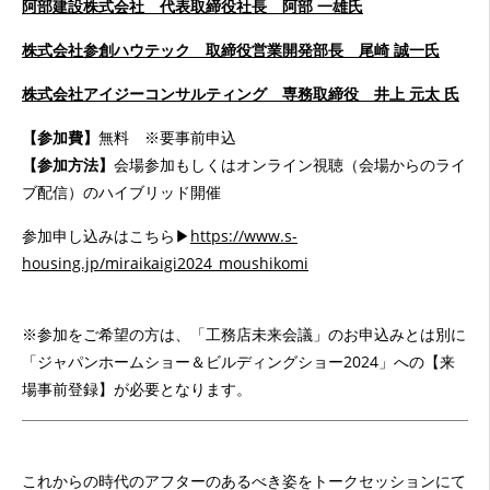
阿部建設株式会社 代表取締役社長 阿部 一雄氏
株式会社参創ハウテック 取締役営業開発部長 尾崎 誠一氏
株式会社アイジーコンサルティング 専務取締役 井上 元太 氏
【参加費】
無料 ※要事前申込
【参加方法】
会場参加もしくはオンライン視聴（会場からのライ
ブ配信）のハイブリッド開催
参加申し込みはこちら▶
https://www.s-
housing.jp/miraikaigi2024_moushikomi
※参加をご希望の方は、「工務店未来会議」のお申込みとは別に
「ジャパンホームショー＆ビルディングショー2024」への【来
場事前登録】
が必要となります。
これからの時代のアフターのあるべき姿をトークセッションにて