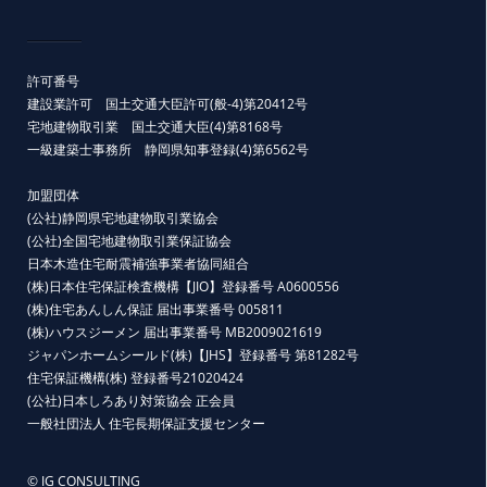
許可番号
建設業許可 国土交通大臣許可(般-4)第20412号
宅地建物取引業 国土交通大臣(4)第8168号
一級建築士事務所 静岡県知事登録(4)第6562号
加盟団体
(公社)静岡県宅地建物取引業協会
(公社)全国宅地建物取引業保証協会
日本木造住宅耐震補強事業者協同組合
(株)日本住宅保証検査機構【JIO】登録番号 A0600556
(株)住宅あんしん保証 届出事業番号 005811
(株)ハウスジーメン 届出事業番号 MB2009021619
ジャパンホームシールド(株)【JHS】登録番号 第81282号
住宅保証機構(株) 登録番号21020424
(公社)日本しろあり対策協会 正会員
一般社団法人 住宅長期保証支援センター
© IG CONSULTING