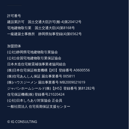
許可番号
建設業許可 国土交通大臣許可(般-4)第20412号
宅地建物取引業 国土交通大臣(4)第8168号
一級建築士事務所 静岡県知事登録(4)第6562号
加盟団体
(公社)静岡県宅地建物取引業協会
(公社)全国宅地建物取引業保証協会
日本木造住宅耐震補強事業者協同組合
(株)日本住宅保証検査機構【JIO】登録番号 A0600556
(株)住宅あんしん保証 届出事業番号 005811
(株)ハウスジーメン 届出事業番号 MB2009021619
ジャパンホームシールド(株)【JHS】登録番号 第81282号
住宅保証機構(株) 登録番号21020424
(公社)日本しろあり対策協会 正会員
一般社団法人 住宅長期保証支援センター
© IG CONSULTING